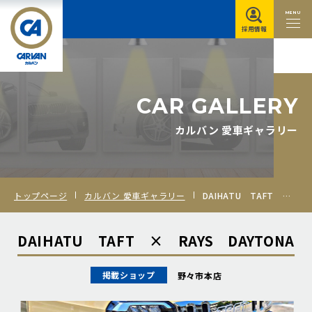
MENU
採用情報
C
A
R
G
A
L
L
E
R
Y
カルバン 愛車ギャラリー
トップページ
カルバン 愛車ギャラリー
DAIHATU TAFT × RAYS DAYTONA
DAIHATU TAFT × RAYS DAYTONA
掲載ショップ
野々市本店