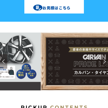
お見積はこちら
P
I
C
K
U
P
C
O
N
T
E
N
T
S