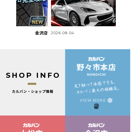
金沢店
野々市本店
2026.08.04
2026.0
野々市本店
S
H
O
P
I
N
F
O
NONOICHI
カルバン・ショップ情報
VIEW MORE