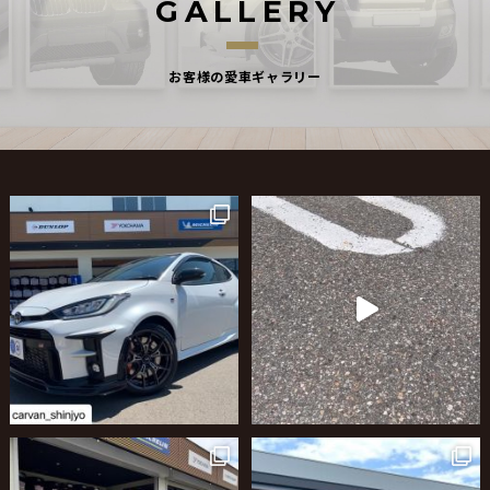
G
A
L
L
E
R
Y
お客様の愛車ギャラリー