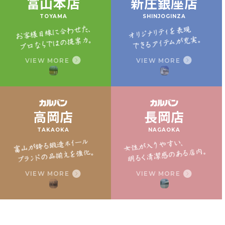
富山本店
新庄銀座店
TOYAMA
SHINJOGINZA
VIEW MORE
VIEW MORE
高岡店
長岡店
TAKAOKA
NAGAOKA
VIEW MORE
VIEW MORE