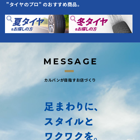
"タイヤのプロ" のおすすめ商品。
M
E
S
S
A
G
E
カルバンが目指すお店づくり