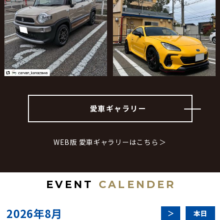
愛車ギャラリー
WEB版 愛車ギャラリーはこちら
E
V
E
N
T
C
A
L
E
N
D
E
R
2026年8月
本日