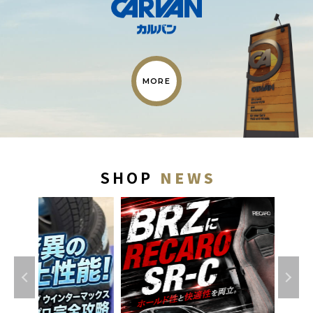
MORE
S
H
O
P
N
E
W
S