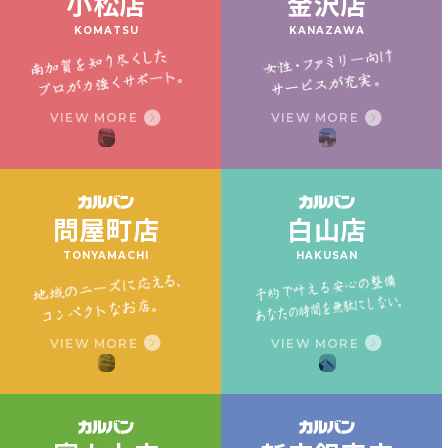
小松店
金沢店
KOMATSU
KANAZAWA
VIEW MORE
VIEW MORE
問屋町店
白山店
TONYAMACHI
HAKUSAN
VIEW MORE
VIEW MORE