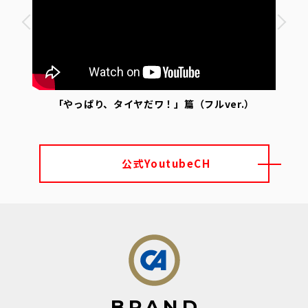
」篇
「やっぱり、タイヤだワ！」篇（フルver.）
「
公式YoutubeCH
B
R
A
N
D