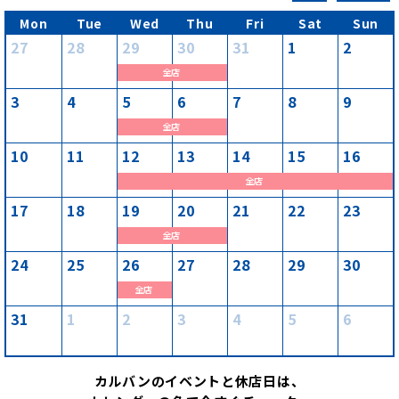
Mon
Tue
Wed
Thu
Fri
Sat
Sun
27
28
29
30
31
1
2
水
全店
曜
日,
3
4
5
6
7
8
9
7
月
水
全店
29th
曜
2026
日,
10
11
12
13
14
15
16
8
月
水
全店
5th
曜
2026
日,
17
18
19
20
21
22
23
8
月
水
全店
12th
曜
2026
日,
24
25
26
27
28
29
30
8
月
水
全店
19th
曜
2026
日,
31
1
2
3
4
5
6
8
月
26th
2026
カルバンのイベントと休店日は、