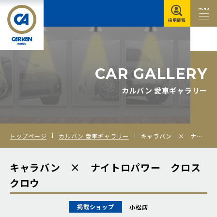
MENU
採用情報
C
A
R
G
A
L
L
E
R
Y
カルバン 愛車ギャラリー
トップページ
カルバン 愛車ギャラリー
キャラバン × ナイトロパワー クロスクロウ
キャラバン × ナイトロパワー クロス
クロウ
掲載ショップ
小松店