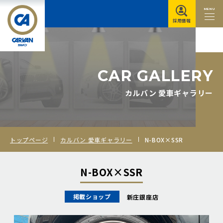
MENU
採用情報
C
A
R
G
A
L
L
E
R
Y
カルバン 愛車ギャラリー
トップページ
カルバン 愛車ギャラリー
N-BOX×SSR
N-BOX×SSR
掲載ショップ
新庄銀座店