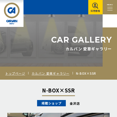
MENU
採用情報
C
A
R
G
A
L
L
E
R
Y
カルバン 愛車ギャラリー
トップページ
カルバン 愛車ギャラリー
N-BOX×SSR
N-BOX×SSR
掲載ショップ
金沢店