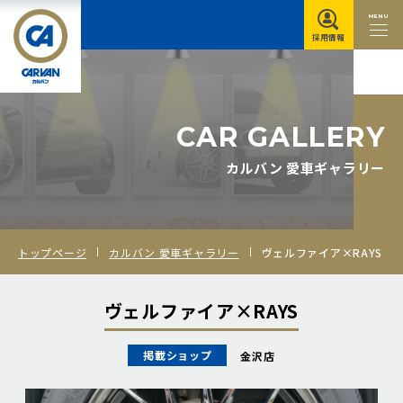
MENU
採用情報
C
A
R
G
A
L
L
E
R
Y
カルバン 愛車ギャラリー
トップページ
カルバン 愛車ギャラリー
ヴェルファイア×RAYS
ヴェルファイア×RAYS
掲載ショップ
金沢店