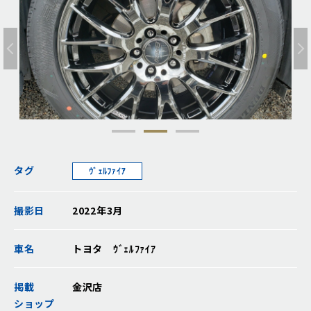
タグ
ｳﾞｪﾙﾌｧｲｱ
撮影日
2022年3月
車名
トヨタ ｳﾞｪﾙﾌｧｲｱ
掲載
金沢店
ショップ