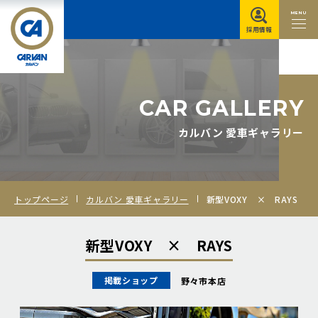
MENU
採用情報
C
A
R
G
A
L
L
E
R
Y
カルバン 愛車ギャラリー
トップページ
カルバン 愛車ギャラリー
新型VOXY × RAYS
新型VOXY × RAYS
掲載ショップ
野々市本店