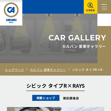
MENU
採用情報
C
A
R
G
A
L
L
E
R
Y
カルバン 愛車ギャラリー
トップページ
カルバン 愛車ギャラリー
シビック タイプR×RAYS
シビック タイプR×RAYS
掲載ショップ
新庄銀座店