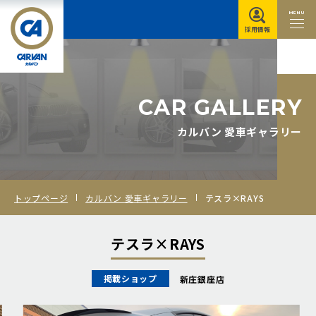
MENU
採用情報
C
A
R
G
A
L
L
E
R
Y
カルバン 愛車ギャラリー
トップページ
カルバン 愛車ギャラリー
テスラ×RAYS
テスラ×RAYS
掲載ショップ
新庄銀座店