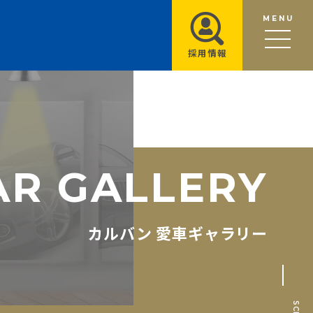
MENU
採用情報
A
R
G
A
L
L
E
R
Y
カルバン 愛車ギャラリー