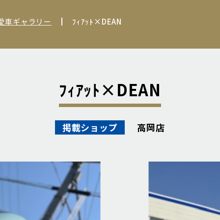
 愛車ギャラリー
ﾌｨｱｯﾄ×DEAN
ﾌｨｱｯﾄ×DEAN
高岡店
掲載ショップ