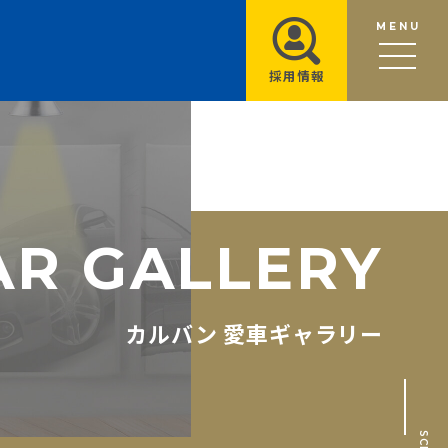
MENU
採用情報
A
R
G
A
L
L
E
R
Y
カルバン 愛車ギャラリー