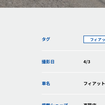
タグ
フィア
撮影日
4/3
車名
フィアッ
掲載
ショップ
高岡店