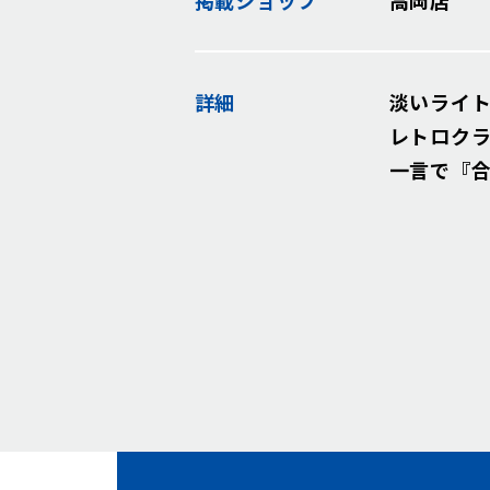
詳細
淡いライ
レトロク
一言で『