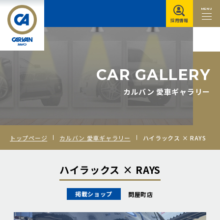
MENU
採用情報
C
A
R
G
A
L
L
E
R
Y
カルバン 愛車ギャラリー
トップページ
カルバン 愛車ギャラリー
ハイラックス × RAYS
ハイラックス × RAYS
掲載ショップ
問屋町店