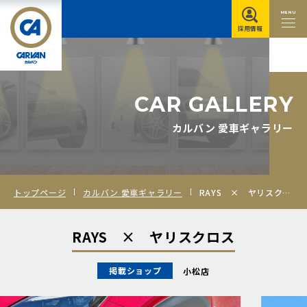
MENU
採用情報
C
A
R
G
A
L
L
E
R
Y
カルバン 愛車ギャラリー
トップページ
カルバン 愛車ギャラリー
RAYS × ヤリスクロス
RAYS × ヤリスクロス
掲載ショップ
小松店