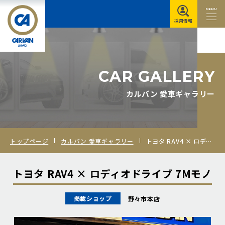
MENU
採用情報
C
A
R
G
A
L
L
E
R
Y
カルバン 愛車ギャラリー
トップページ
カルバン 愛車ギャラリー
トヨタ RAV4 × ロディオドライブ 7Mモノ
トヨタ RAV4 × ロディオドライブ 7Mモノ
掲載ショップ
野々市本店