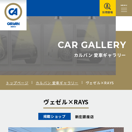
MENU
採用情報
C
A
R
G
A
L
L
E
R
Y
カルバン 愛車ギャラリー
トップページ
カルバン 愛車ギャラリー
ヴェゼル×RAYS
ヴェゼル×RAYS
掲載ショップ
新庄銀座店