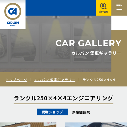
MENU
採用情報
C
A
R
G
A
L
L
E
R
Y
カルバン 愛車ギャラリー
トップページ
カルバン 愛車ギャラリー
ランクル250×4×4エンジニアリング
ランクル250×4×4エンジニアリング
掲載ショップ
新庄銀座店