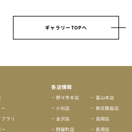
ギャラリーTOPへ
各店情報
は
野々市本店
富山本店
リー
小松店
新庄銀座店
イブラリ
金沢店
高岡店
パー
問屋町店
長岡店