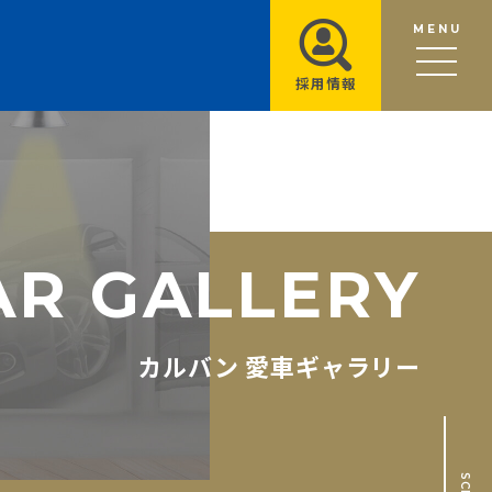
MENU
採用情報
A
R
G
A
L
L
E
R
Y
カルバン 愛車ギャラリー