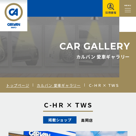
MENU
採用情報
C
A
R
G
A
L
L
E
R
Y
カルバン 愛車ギャラリー
トップページ
カルバン 愛車ギャラリー
Ｃ-ＨＲ × ＴＷＳ
Ｃ-ＨＲ × ＴＷＳ
掲載ショップ
高岡店