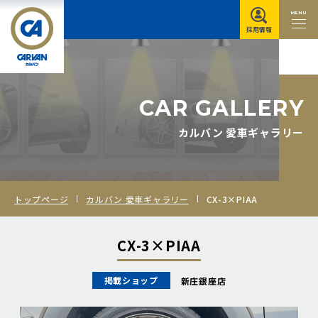
MENU
採用情報
C
A
R
G
A
L
L
E
R
Y
カルバン 愛車ギャラリー
トップページ
カルバン 愛車ギャラリー
CX-3×PIAA
CX-3×PIAA
掲載ショップ
新庄銀座店