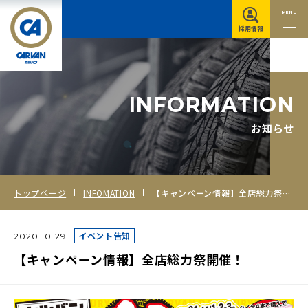
MENU
採用情報
I
N
F
O
R
M
A
T
I
O
N
お知らせ
トップページ
INFOMATION
【キャンペーン情報】全店総力祭開催！
イベント告知
2020.10.29
【キャンペーン情報】全店総力祭開催！