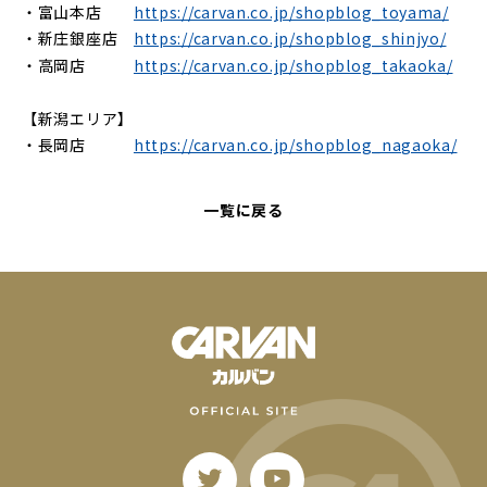
・富山本店
https://carvan.co.jp/shopblog_toyama/
・新庄銀座店
https://carvan.co.jp/shopblog_shinjyo/
・高岡店
https://carvan.co.jp/shopblog_takaoka/
【新潟エリア】
・長岡店
https://carvan.co.jp/shopblog_nagaoka/
一覧に戻る