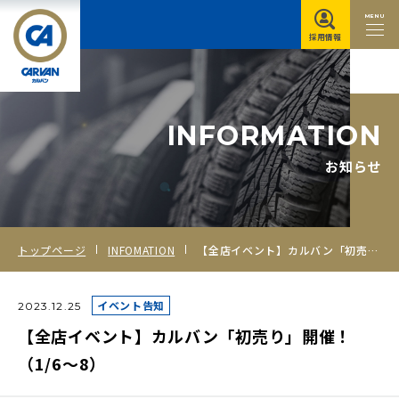
MENU
採用情報
I
N
F
O
R
M
A
T
I
O
N
お知らせ
トップページ
INFOMATION
【全店イベント】カルバン「初売り」開催！（1/6～8）
イベント告知
2023.12.25
【全店イベント】カルバン「初売り」開催！
（1/6～8）