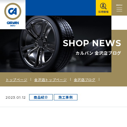
MENU
採用情報
S
H
O
P
N
E
W
S
カルバン 金沢店ブログ
トップページ
金沢店トップページ
金沢店ブログ
商品紹介
施工事例
2023.01.12