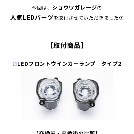
ショウワガレージ
今回は、
の
人気LEDパーツ
を取付させていただきました👏
【
取付商品
】
LEDフロントウインカーランプ タイプ2
◎
【交換前・交換後の比較】