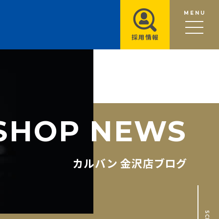
MENU
採用情報
S
H
O
P
N
E
W
S
カルバン 金沢店ブログ