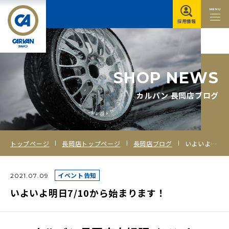
MENU
採用情報
S
H
O
P
N
E
W
S
カルバン 長岡店ブログ
トップページ
長岡店トップページ
長岡店ブログ
いよいよ明日7/10から始まります！
イベント告知
2021.07.09
いよいよ明日7/10から始まります！