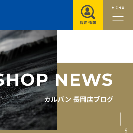
MENU
採用情報
S
H
O
P
N
E
W
S
カルバン 長岡店ブログ