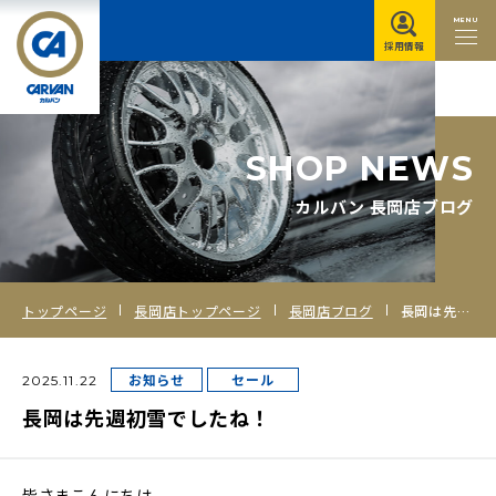
MENU
採用情報
S
H
O
P
N
E
W
S
カルバン 長岡店ブログ
トップページ
長岡店トップページ
長岡店ブログ
長岡は先週初雪でしたね！
お知らせ
セール
2025.11.22
長岡は先週初雪でしたね！
皆さまこんにちは