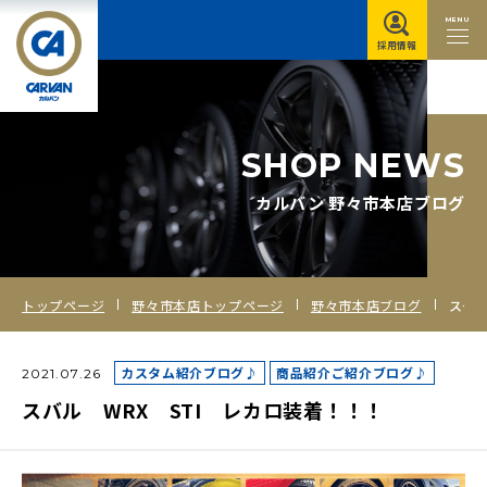
MENU
採用情報
S
H
O
P
N
E
W
S
カルバン 野々市本店ブログ
トップページ
野々市本店トップページ
野々市本店ブログ
スバル WRX STI レカロ装着！！！
カスタム紹介ブログ♪
商品紹介ご紹介ブログ♪
2021.07.26
スバル WRX STI レカロ装着！！！