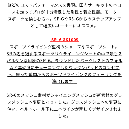
ほどのコストパフォーマンスを実現。国内サーキットの本コ
ースを走ってプロが十分満足した剛性と着座性能。モーター
スポーツを愉しむ方へ。SP-GやRS-Gからのステップアップ
として幅広いオーナーにオススメ。
SR-6 GK100S
スポーツドライビング重視のシャープなスポーツシート。
SRの名を冠するスポーツリクライニングシートの中で最もス
パルタンな印象のSR-6。ラウンドしたバックレストのフォル
ムと高硬度にチューニングしたウレタンパッドのコンセプ
ト。座った瞬間からスポーツドライビングのフィーリングを
演出します。
SR-6のメッシュ素材がシャイニングメッシュが新素材のグラ
スメッシュへ変更となりました。グラスメッシュへの変更に
伴い、ベルトホール下に三本ラインが新しくデザインされま
した。