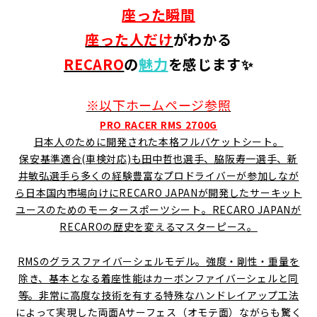
座った瞬間
座った人だけ
がわかる
RECARO
の
魅力
を感じます✨
※以下ホームページ参照
PRO RACER RMS 2700G
日本人のために開発された本格フルバケットシート。
保安基準適合(車検対応)も田中哲也選手、脇阪寿一選手、新
井敏弘選手ら多くの経験豊富なプロドライバーが参加しなが
ら日本国内市場向けにRECARO JAPANが開発したサーキット
ユースのためのモータースポーツシート。RECARO JAPANが
RECAROの歴史を変えるマスターピース。
RMSのグラスファイバーシェルモデル。強度・剛性・重量を
除き、基本となる着座性能はカーボンファイバーシェルと同
等。非常に高度な技術を有する特殊なハンドレイアップ工法
によって実現した両面Aサーフェス（オモテ面）ながらも驚く