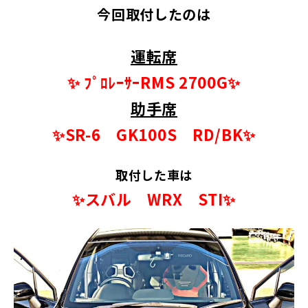
今回取付したのは
運転席
✨ ﾌﾟﾛﾚｰｻｰRMS
2700G✨
助手席
✨SR-6 GK100S RD/BK✨
取付した車は
✨スバル WRX STI✨