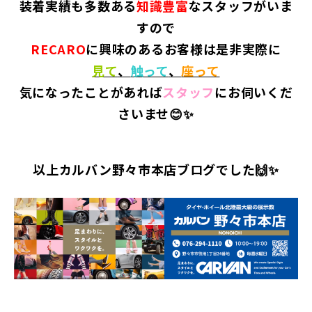
装着実績も多数ある
知識豊富
なスタッフがいま
すので
RECARO
に興味のあるお客様は是非実際に
見て
、
触って
、
座って
気になったことがあれば
スタッフ
にお伺いくだ
さいませ😊✨
以上カルバン野々市本店ブログでした🙌✨