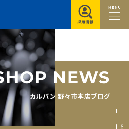
MENU
採用情報
S
H
O
P
N
E
W
S
カルバン 野々市本店ブログ