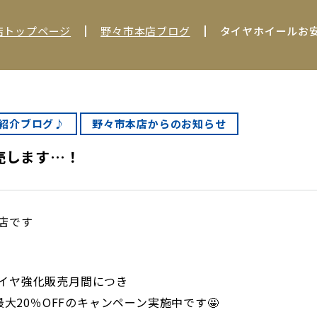
店トップページ
野々市本店ブログ
タイヤホイールお
紹介ブログ♪
野々市本店からのお知らせ
売します…！
店です
イヤ強化販売月間につき
大20％OFFのキャンペーン実施中です🤩