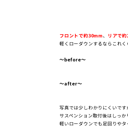
フロントで約30mm
、
リアで約
軽くローダウンするならこれく
～before～
～after～
写真では少しわかりにくいです
サスペンション取付後はしっか
軽いローダウンでも足回りやタ