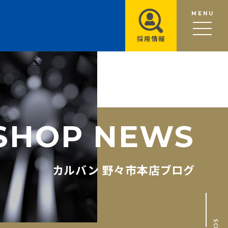
MENU
採用情報
S
H
O
P
N
E
W
S
カルバン 野々市本店ブログ