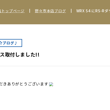
店トップページ
野々市本店ブログ
WRX S4 にRS-
介ブログ♪
ンサス取付しました!!
だきありがとうございます