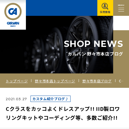
MENU
採用情報
S
H
O
P
N
E
W
S
カルバン 野々市本店ブログ
トップページ
野々市本店トップページ
野々市本店ブログ
Cクラスをカッコよくドレスアップ!! IID製ロワリングキットやコーディング等、多数ご紹介!!
カスタム紹介ブログ♪
2021.03.27
Cクラスをカッコよくドレスアップ!! IID製ロワ
リングキットやコーディング等、多数ご紹介!!