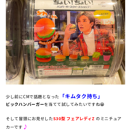
「キムタク持ち」
少し前にCMで話題となった
ビックハンバーガー
を当てて試してみたいですね😁
そして冒頭にお見せした
S30型 フェアレディZ
のミニチュア
♪
カーです