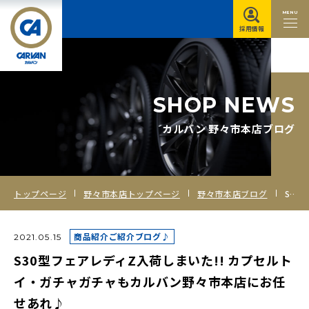
MENU
採用情報
S
H
O
P
N
E
W
S
カルバン 野々市本店ブログ
トップページ
野々市本店トップページ
野々市本店ブログ
S30型フェアレディZ入荷しまいた!! カプセルトイ・ガチャガチャもカルバン野々市本店にお任せあれ♪
商品紹介ご紹介ブログ♪
2021.05.15
S30型フェアレディZ入荷しまいた!! カプセルト
イ・ガチャガチャもカルバン野々市本店にお任
せあれ♪