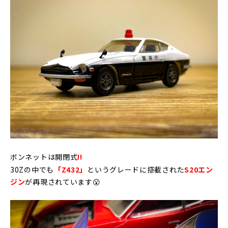
ボンネットは開閉式
!!
30Zの中でも
「Z432」
というグレードに搭載された
S20エン
ジン
が再現されています😮