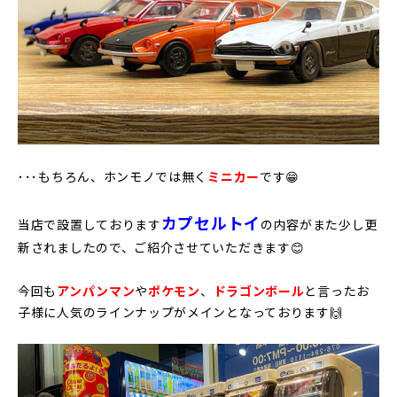
･･･もちろん、ホンモノでは無く
ミニカー
です😁
カプセルトイ
当店で設置しております
の内容がまた少し更
新されましたので、ご紹介させていただきます😊
今回も
アンパンマン
や
ポケモン
、
ドラゴンボール
と言ったお
子様に人気のラインナップがメインとなっております🙌