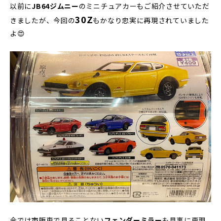
以前に
JB64ジムニー
のミニチュアカーもご紹介させていただ
30Z
きましたが、今回の
もかなり忠実に再現されていました
よ😍
今では市販車で見ることない
フェンダーミラー
も見事に再現