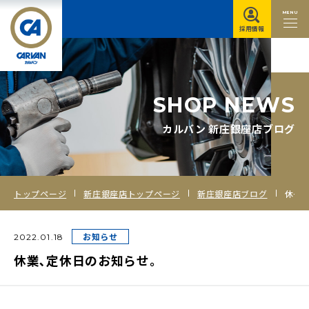
MENU
採用情報
S
H
O
P
N
E
W
S
カルバン 新庄銀座店ブログ
トップページ
新庄銀座店トップページ
新庄銀座店ブログ
休業､定休日のお知らせ｡
お知らせ
2022.01.18
休業､定休日のお知らせ｡