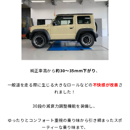
純正車高から
約30～35ｍｍ下がり
、
一般道を走る際に生じる大きなロールなどの
不快感が改善
さ
れました！
30段の減衰力調整機能を装備し、
ゆったりとコンフォート重視の乗り味から引き締まったスポ
ーティーな乗り味まで、