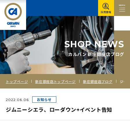
MENU
採用情報
S
H
O
P
N
E
W
S
カルバン 新庄銀座店ブログ
トップページ
新庄銀座店トップページ
新庄銀座店ブログ
ジムニーシエラ、ローダウン+イベント告知
お知らせ
2022.06.06
ジムニーシエラ、ローダウン+イベント告知