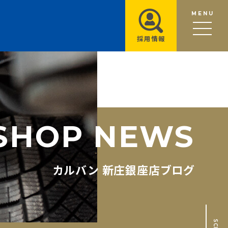
MENU
採用情報
S
H
O
P
N
E
W
S
カルバン 新庄銀座店ブログ