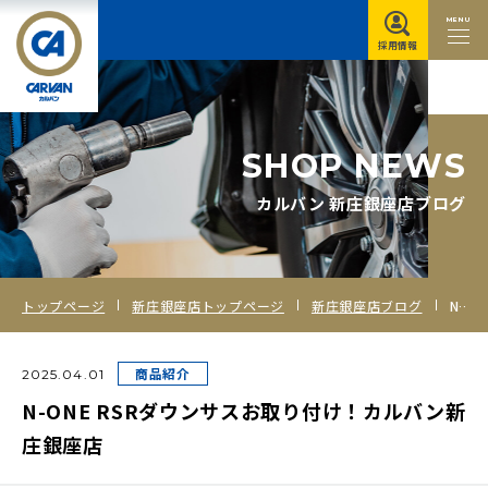
MENU
採用情報
S
H
O
P
N
E
W
S
カルバン 新庄銀座店ブログ
トップページ
新庄銀座店トップページ
新庄銀座店ブログ
N-ONE RSRダウンサスお取り付け！カルバン新庄銀座店
商品紹介
2025.04.01
N-ONE RSRダウンサスお取り付け！カルバン新
庄銀座店