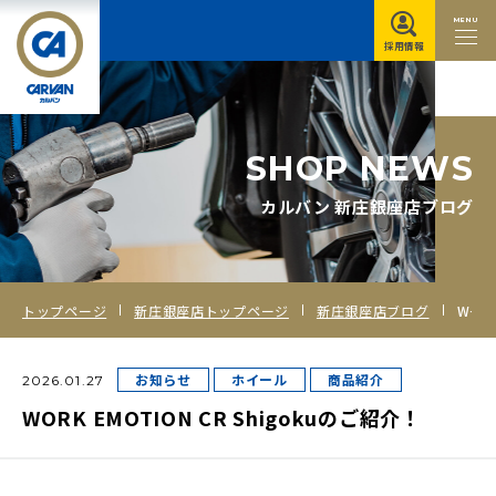
MENU
採用情報
S
H
O
P
N
E
W
S
カルバン 新庄銀座店ブログ
トップページ
新庄銀座店トップページ
新庄銀座店ブログ
WORK EMOTION CR Shigokuのご紹介！
お知らせ
ホイール
商品紹介
2026.01.27
WORK EMOTION CR Shigokuのご紹介！