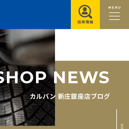
MENU
採用情報
S
H
O
P
N
E
W
S
カルバン 新庄銀座店ブログ