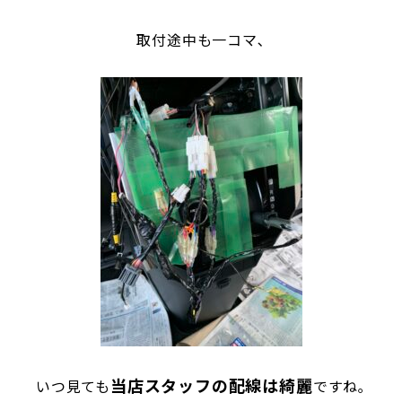
取付途中も一コマ､
当店スタッフの配線は綺麗
いつ見ても
ですね｡