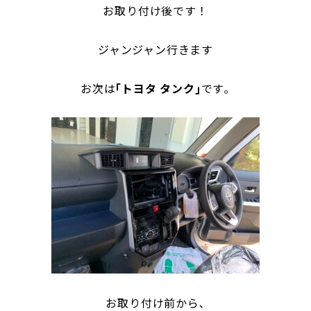
お取り付け後です！
ジャンジャン行きます
お次は
｢トヨタ タンク｣
です｡
お取り付け前から､