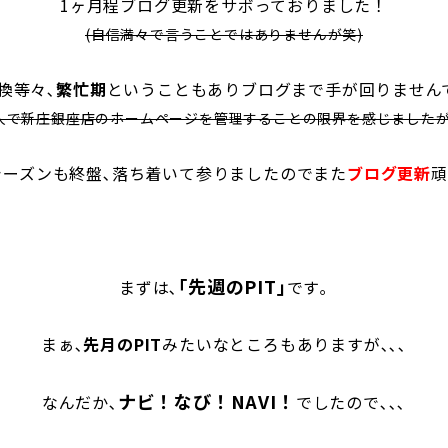
1ヶ月程ブログ更新をサボっておりました！
(自信満々で言うことではありませんが笑)
換等々､
繁忙期
ということもありブログまで手が回りませんで
1人で新庄銀座店のホームページを管理することの限界を感じましたが!!
シーズンも終盤､落ち着いて参りましたのでまた
ブログ更新
頑
｢先週のPIT｣
まずは､
です｡
まぁ､
先月のPIT
みたいなところもありますが､､､
ナビ！なび！NAVI！
なんだか､
でしたので､､､