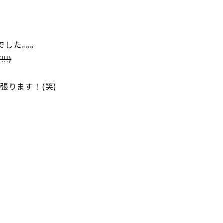
した｡｡｡
!)
張ります！(笑)