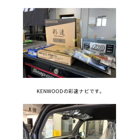
KENWOODの彩速ナビです｡