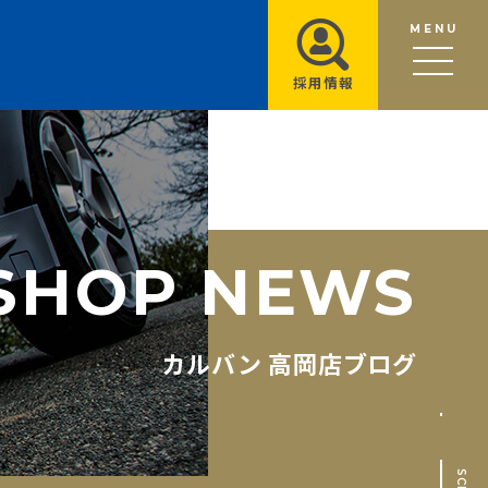
MENU
採用情報
S
H
O
P
N
E
W
S
カルバン 高岡店ブログ