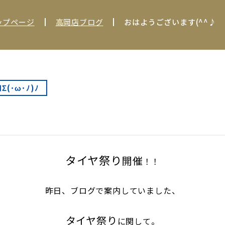
ップページ
高岡店ブログ
おはようございます(^^♪
(･ω･ﾉ)ﾉ
♪
タイヤ祭り
開催
！！
昨日、ブログで案内していました、
タイヤ祭り
に関して。