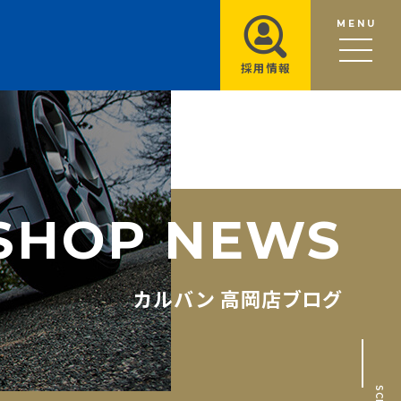
MENU
採用情報
S
H
O
P
N
E
W
S
カルバン 高岡店ブログ