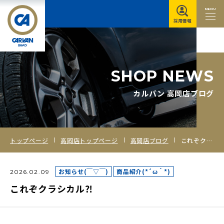
MENU
採用情報
S
H
O
P
N
E
W
S
カルバン 高岡店ブログ
トップページ
高岡店トップページ
高岡店ブログ
これぞクラシカル⁈
お知らせ(￣▽￣)
商品紹介(*´ω｀*)
2026.02.09
これぞクラシカル⁈