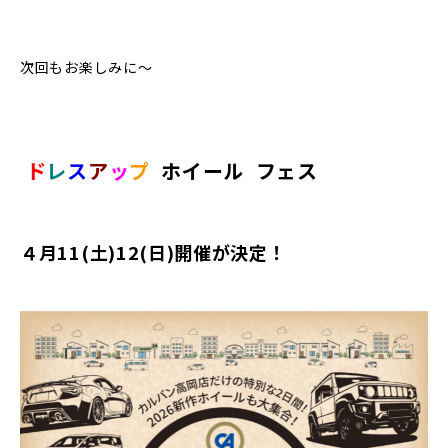
次回もお楽しみに～
ド
レ
ス
ア
ッ
プ
ホイール
フェス
４月11(土)12(日)開催が決定！