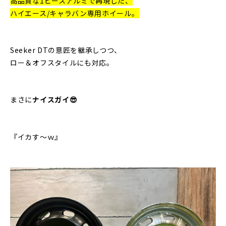
高品質な1ピースアルミで再現した、
ハイエース/キャラバン専用ホイール。
Seeker DTの意匠を継承しつつ、
ロー＆オフスタイルにも対応。
まさに
ナイスガイ😎
『イカす～ｗ』