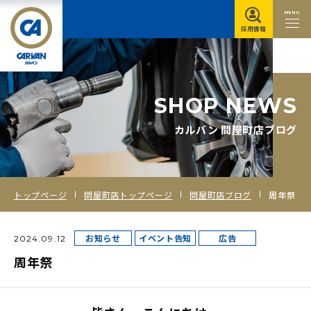
MENU
採用情報
S
H
O
P
N
E
W
S
カルバン 問屋町店ブログ
トップページ
問屋町店トップページ
問屋町店ブログ
周年祭
お知らせ
イベント告知
広告
2024.09.12
周年祭