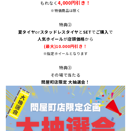
4,000円引き！
もれなく
※特価商品は除く
特典②
夏タイヤ
or
スタッドレスタイヤ
と
SET
で
ご購入
で
人気ホイール
が
店頭価格
から
(最大)10.000円引き！
※指定ホイールとなります
特典③
その場で当たる
問屋町店限定 大抽選会！