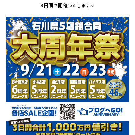
3日間
開催
で
いたします🎉