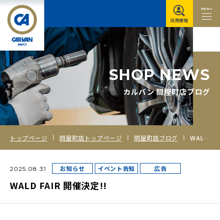
MENU
採用情報
S
H
O
P
N
E
W
S
カルバン 問屋町店ブログ
トップページ
問屋町店トップページ
問屋町店ブログ
WALD FAIR 開催決定!!
お知らせ
イベント告知
広告
2025.08.31
WALD FAIR 開催決定!!