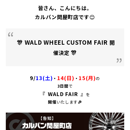
皆さん、こんにちは。
カルバン問屋町店です
😊
🎊 WALD WHEEL CUSTOM FAIR
開
🎊
催決定
9/
13(土)
14(日)
15(月)
・
・
の
3日間
で
『
WALD FAIR
』
を
開催
いたします
🎉