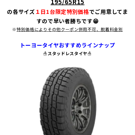
195/65R15
の各サイズ
１日1台限定特別価格
でご用意してま
すので早い者勝ちです😁
※
特別価格によりその他クーポン併用不可、脱着料金別
トーヨータイヤおすすめラインナップ
☃️スタッドレスタイヤ☃️