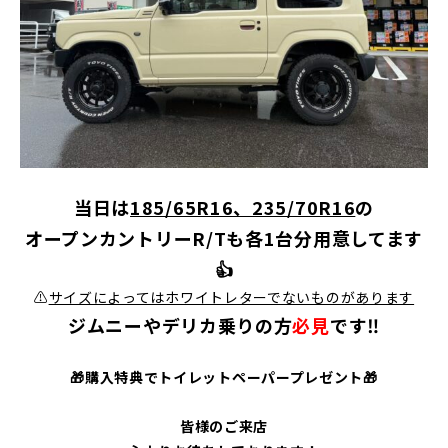
当日は
185/65R16、235/70R16
の
オープンカントリーR/Tも各1台分用意してます
👍
⚠️
サイズによってはホワイトレターでないものがあります
ジムニーやデリカ乗りの方
必見
です‼️
🎁購入特典でトイレットペーパープレゼント🎁
皆様の
ご来店