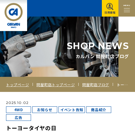
MENU
採用情報
S
H
O
P
N
E
W
S
カルバン 問屋町店ブログ
トップページ
問屋町店トップページ
問屋町店ブログ
トーヨータイヤの日
2025.10.02
4WD
お知らせ
イベント告知
商品紹介
広告
トーヨータイヤの日