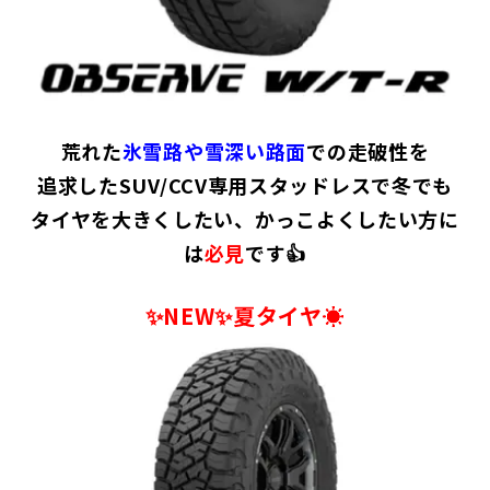
荒れた
氷雪路や雪深い路面
での走破性を
追求したSUV/CCV専用スタッドレスで冬でも
タイヤを大きくしたい、かっこよくしたい方に
は
必見
です👍
✨NEW✨夏タイヤ☀️