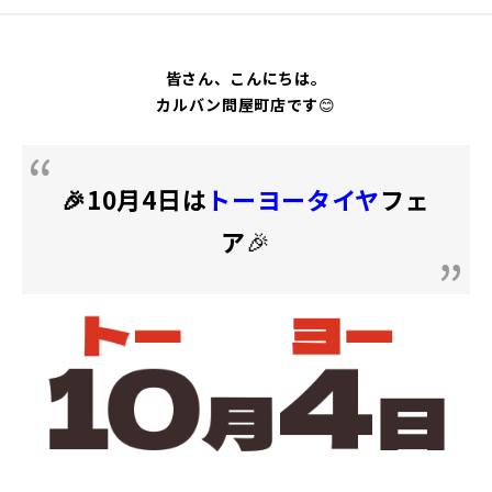
皆さん、こんにちは。
カルバン問屋町店です
😊
🎉10月4日は
トーヨータイヤ
フェ
ア
🎉