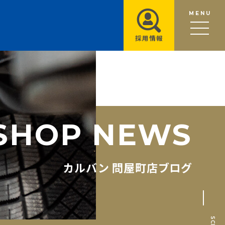
MENU
採用情報
S
H
O
P
N
E
W
S
カルバン 問屋町店ブログ