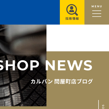
MENU
採用情報
S
H
O
P
N
E
W
S
カルバン 問屋町店ブログ