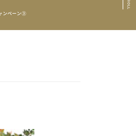
SCROLL
ャンペーン③