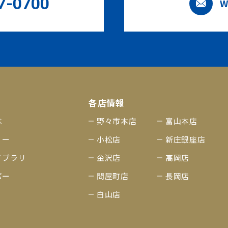
7-0700
W
各店情報
は
野々市本店
富山本店
リー
小松店
新庄銀座店
イブラリ
金沢店
高岡店
パー
問屋町店
長岡店
白山店