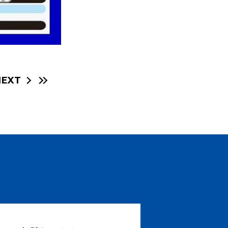
NEXT
！