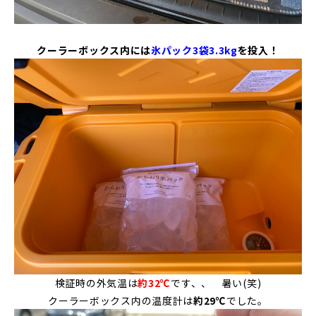
クーラーボックス内には
氷パック3袋3.3kg
を投入！
検証時の外気温は
約32℃
です、、 暑い(笑)
クーラーボックス内の温度計は
約29℃
でした。