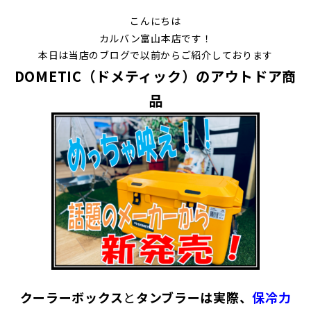
こんにちは
カルバン富山本店です！
本日は当店のブログで以前からご紹介しております
DOMETIC（ドメティック）のアウトドア商
品
クーラーボックス
と
タンブラーは実際、
保冷力