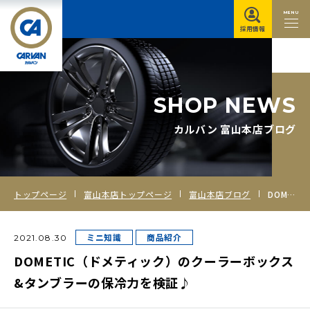
MENU
採用情報
S
H
O
P
N
E
W
S
カルバン 富山本店ブログ
トップページ
富山本店トップページ
富山本店ブログ
DOMETIC（ドメティック）のクーラーボックス&タンブラーの保冷力を検証♪
ミニ知識
商品紹介
2021.08.30
DOMETIC（ドメティック）のクーラーボックス
&タンブラーの保冷力を検証♪