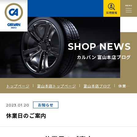
MENU
採用情報
S
H
O
P
N
E
W
S
カルバン 富山本店ブログ
トップページ
富山本店トップページ
富山本店ブログ
休業日のご案内
お知らせ
2023.01.20
休業日のご案内