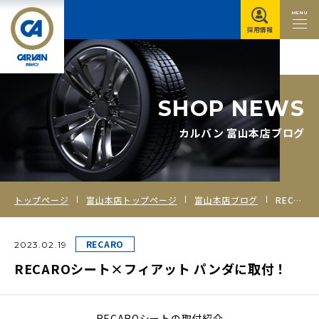
MENU
採用情報
S
H
O
P
N
E
W
S
カルバン 富山本店ブログ
トップページ
富山本店トップページ
富山本店ブログ
RECAROシート×フィアット パンダに取付！
RECARO
2023.02.19
RECAROシート×フィアット パンダに取付！
RECAROシートの取付紹介