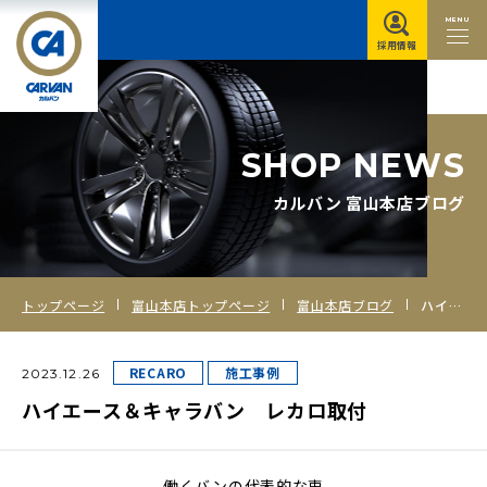
MENU
採用情報
S
H
O
P
N
E
W
S
カルバン 富山本店ブログ
トップページ
富山本店トップページ
富山本店ブログ
ハイエース＆キャラバン レカロ取付
RECARO
施工事例
2023.12.26
ハイエース＆キャラバン レカロ取付
働くバンの代表的な車