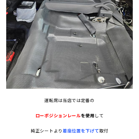
運転席は当店では定番の
ローポジションレール
を使用
して
純正シートより
着座位置を下げて
取付