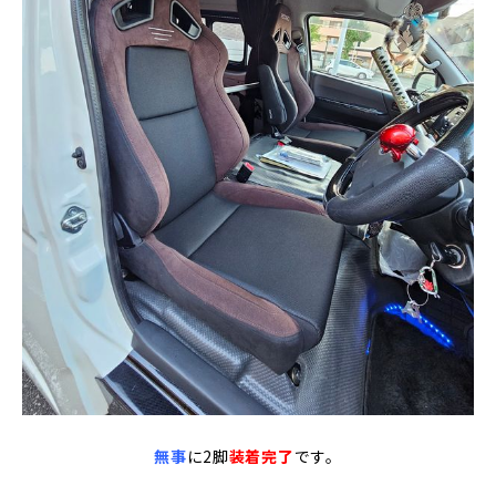
無事
に
2脚
装着
完了
です。