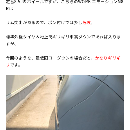
定番8.5Jのホイールですが、こちらのWORK エモーションM8
Rは
リム突出があるので、ポン付けでは少し
危険
。
標準外径タイヤ＆地上高ギリギリ車高ダウンであれば入りま
すが、
今回のような、最低限ローダウンの場合だと、
かなりギリギ
リ
です。