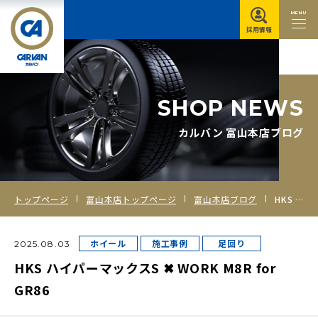
MENU
採用情報
S
H
O
P
N
E
W
S
カルバン 富山本店ブログ
トップページ
富山本店トップページ
富山本店ブログ
HKS ハイパーマックスS ✖ WORK M8R for GR86
ホイール
施工事例
足回り
2025.08.03
HKS ハイパーマックスS ✖ WORK M8R for
GR86